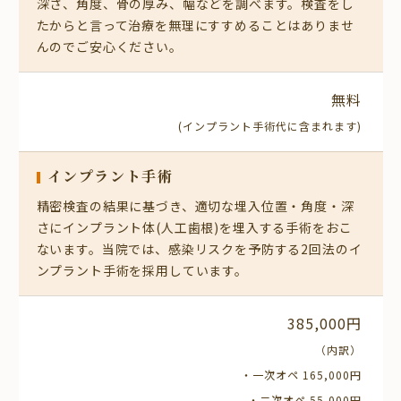
深さ、角度、骨の厚み、幅などを調べます。検査をし
たからと言って治療を無理にすすめることはありませ
んのでご安心ください。
無料
(インプラント手術代に
含まれます)
インプラント手術
精密検査の結果に基づき、適切な埋入位置・角度・深
さにインプラント体(人工歯根)を埋入する手術をおこ
ないます。当院では、感染リスクを予防する2回法のイ
ンプラント手術を採用しています。
385,000円
（内訳）
・一次オペ 165,000円
・二次オペ 55,000円